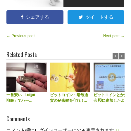
シェアする
ツイートする
← Previous post
Next post →
Related Posts
<
>
一番安い「Ledger
ビットコイン・暗号通
ビットコインとか勉
Nano」でハー...
貨の秘密鍵を守れ！...
会#3に参加したよ...
Comments
コメント欄はログインユーザーにのみ表示されます
ロ