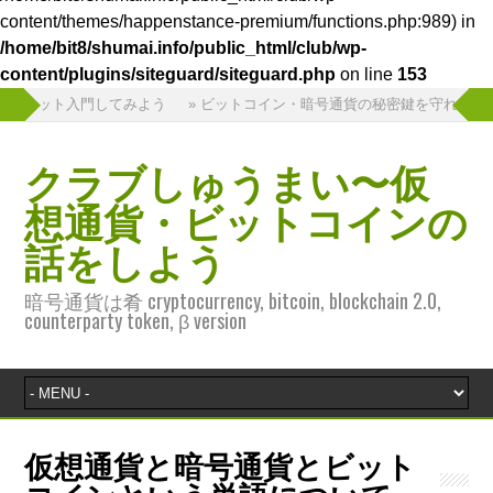
content/themes/happenstance-premium/functions.php:989) in
/home/bit8/shumai.info/public_html/club/wp-
content/plugins/siteguard/siteguard.php
on line
153
ウォレット入門してみよう
» ビットコイン・暗号通貨の秘密鍵を守れ！
»
クラブしゅうまい〜仮
想通貨・ビットコインの
話をしよう
暗号通貨は肴 cryptocurrency, bitcoin, blockchain 2.0,
counterparty token, β version
仮想通貨と暗号通貨とビット