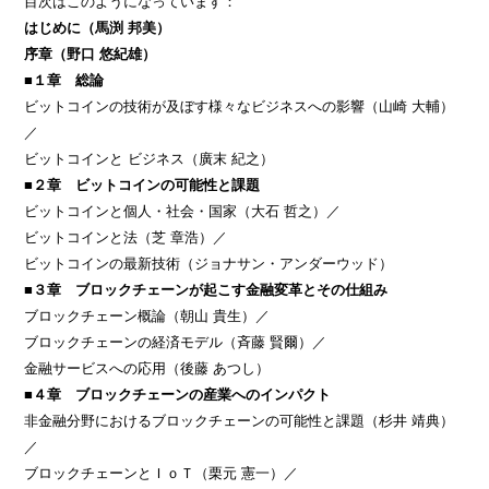
目次はこのようになっています：
はじめに（馬渕 邦美）
序章（野口 悠紀雄）
■１章 総論
ビットコインの技術が及ぼす様々なビジネスへの影響（山崎 大輔）
／
ビットコインと ビジネス（廣末 紀之）
■２章 ビットコインの可能性と課題
ビットコインと個人・社会・国家（大石 哲之）／
ビットコインと法（芝 章浩）／
ビットコインの最新技術（ジョナサン・アンダーウッド）
■３章 ブロックチェーンが起こす金融変革とその仕組み
ブロックチェーン概論（朝山 貴生）／
ブロックチェーンの経済モデル（斉藤 賢爾）／
金融サービスへの応用（後藤 あつし）
■４章 ブロックチェーンの産業へのインパクト
非金融分野におけるブロックチェーンの可能性と課題（杉井 靖典）
／
ブロックチェーンとＩｏＴ（栗元 憲一）／