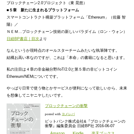
ブロックチェーン2.0プロジェクト（東 晃慈）
■５章 新たに生まれるプラットフォーム
スマートコントラクト構築プラットフォーム「Ethereum」（佐藤 智
陽）／
ＮＥＭ…ブロックチェーン技術の新しいパラダイム（ロン・ウォン）
日経BP書店｜目次
より
なんというか現時点のオールスターチームみたいな執筆陣です。
結構お高い本なのですが、これは「本命」の書籍になると思います。
私の注目は４章の非金融分野/IoT/2.0と第５章の非ビットコイン
Ethereum/NEMについてです。
やっぱり日常で使う物とかサービスが便利になって欲しいから、未来
を想像してニヤニヤしたいです。
ブロックチェーンの衝撃
posted with
ヨメレバ
ビットバンク株式会社&『ブロックチェーンの
衝撃』編集委員会 日経BP社 2016-06-07
Amazon
Kindle
楽天ブックス