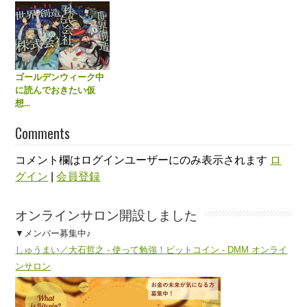
ゴールデンウィーク中
に読んでおきたい仮
想...
Comments
コメント欄はログインユーザーにのみ表示されます
ロ
グイン
|
会員登録
オンラインサロン開設しました
▼メンバー募集中♪
しゅうまい／大石哲之 - 使って勉強！ビットコイン - DMM オンライ
ンサロン