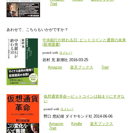
7net
あわせて、こちらもいかがですか？
中央銀行が終わる日: ビットコインと通貨の未来
(新潮選書)
posted with
ヨメレバ
岩村 充 新潮社 2016-03-25
Amazon
楽天ブックス
7net
仮想通貨革命—ビットコインは始まりにすぎな
い
posted with
ヨメレバ
野口 悠紀雄 ダイヤモンド社 2014-06-06
Amazon
Kindle
楽天ブックス
7net