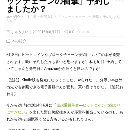
ックチェーンの衝撃」予約し
ましたか？
本の紹介
>
これ1冊で全部入り！「ブロックチェーンの衝撃」予約しまし
たか？
しゅうまい
2016年6月7日
0 Comments
本の紹介
6月8日にビットコインやブロックチェーン技術についての本が発売
されます。既に予約した方も多いと思いますが、私も5月に予約して
いてちゃんと発売日にAmazonから届くと良いのですが…
【追記】Kindle版も発売になってました。やられた…。分厚い本は外
出先でも参照できる電子書籍の方が便利。買い直そうかな。【追記お
わり】
今から2年前の2014年6月に「
仮想通貨革命—ビットコインは始まり
にすぎない
」を出した野口悠紀雄さんが序章を担当しているのも、あ
れから2年と感慨深くなる方もいるかもしれません。