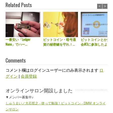
Related Posts
<
>
一番安い「Ledger
ビットコイン・暗号通
ビットコインとか勉
Nano」でハー...
貨の秘密鍵を守れ！...
会#3に参加したよ...
Comments
コメント欄はログインユーザーにのみ表示されます
ロ
グイン
|
会員登録
オンラインサロン開設しました
▼メンバー募集中♪
しゅうまい／大石哲之 - 使って勉強！ビットコイン - DMM オンライ
ンサロン