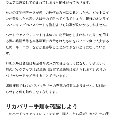
ウェアに感染して盗まれてしまう可能性だってあります。
ただの文字列データが何十万円何百万円になるとしたら、ビットコイ
ンが普及したら悪い人は全力で狙ってくるでしょう。銀行のオンライ
ンバンキングのパスワードを盗むよりも効率が良いかもしれません。
ハードウェアウォレットは本体内に秘密鍵がしまわれており、使用す
る際の暗証番号も本体画面に表示されたものをパソコン側で入力する
ため、キーロガーなどが盗み取ることができないようになっていま
す。
TREZORは普段は暗証番号の入力で使えるようになり、いざという
時のバックアップは24単語（設定で単語数は変えられます）のリカ
バリーシードをメモすることで行います。
USB接続で動くのでバッテリーの充電の必要はありません。USBか
ら外すと何も動作しなくなります。
リカバリー手順を確認しよう
このハードウェアウォレットですが、購入したら必ずリカバリーの手